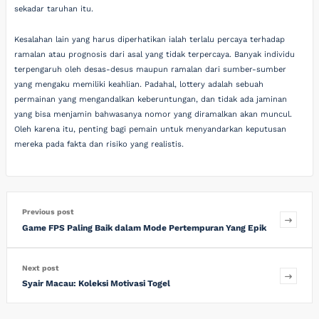
sekadar taruhan itu.
Kesalahan lain yang harus diperhatikan ialah terlalu percaya terhadap
ramalan atau prognosis dari asal yang tidak terpercaya. Banyak individu
terpengaruh oleh desas-desus maupun ramalan dari sumber-sumber
yang mengaku memiliki keahlian. Padahal, lottery adalah sebuah
permainan yang mengandalkan keberuntungan, dan tidak ada jaminan
yang bisa menjamin bahwasanya nomor yang diramalkan akan muncul.
Oleh karena itu, penting bagi pemain untuk menyandarkan keputusan
mereka pada fakta dan risiko yang realistis.
Previous post
Game FPS Paling Baik dalam Mode Pertempuran Yang Epik
Next post
Syair Macau: Koleksi Motivasi Togel