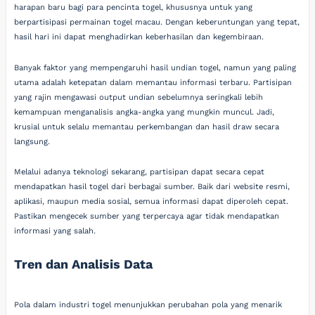
harapan baru bagi para pencinta togel, khususnya untuk yang
berpartisipasi permainan togel macau. Dengan keberuntungan yang tepat,
hasil hari ini dapat menghadirkan keberhasilan dan kegembiraan.
Banyak faktor yang mempengaruhi hasil undian togel, namun yang paling
utama adalah ketepatan dalam memantau informasi terbaru. Partisipan
yang rajin mengawasi output undian sebelumnya seringkali lebih
kemampuan menganalisis angka-angka yang mungkin muncul. Jadi,
krusial untuk selalu memantau perkembangan dan hasil draw secara
langsung.
Melalui adanya teknologi sekarang, partisipan dapat secara cepat
mendapatkan hasil togel dari berbagai sumber. Baik dari website resmi,
aplikasi, maupun media sosial, semua informasi dapat diperoleh cepat.
Pastikan mengecek sumber yang terpercaya agar tidak mendapatkan
informasi yang salah.
Tren dan Analisis Data
Pola dalam industri togel menunjukkan perubahan pola yang menarik