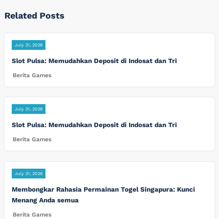
Related Posts
July 31, 2026
Slot Pulsa: Memudahkan Deposit di Indosat dan Tri
Berita Games
July 31, 2026
Slot Pulsa: Memudahkan Deposit di Indosat dan Tri
Berita Games
July 31, 2026
Membongkar Rahasia Permainan Togel Singapura: Kunci
Menang Anda semua
Berita Games