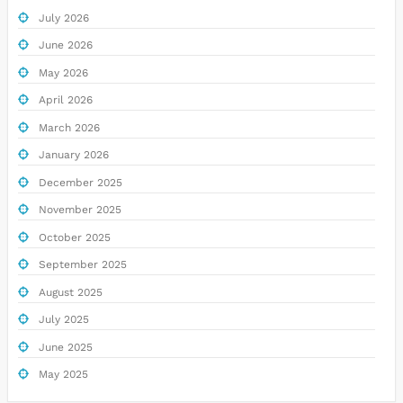
July 2026
June 2026
May 2026
April 2026
March 2026
January 2026
December 2025
November 2025
October 2025
September 2025
August 2025
July 2025
June 2025
May 2025