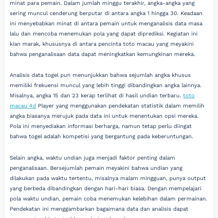
minat para pemain. Dalam jumlah minggu terakhir, angka-angka yang
sering muncul cenderung berputar di antara angka 1 hingga 30. Keadaan
ini menyebabkan minat di antara pemain untuk menganalisis data masa
lalu dan mencoba menemukan pola yang dapat diprediksi. Kegiatan ini
kian marak, khususnya di antara pencinta toto macau yang meyakini
bahwa penganalisaan data dapat meningkatkan kemungkinan mereka.
Analisis data togel pun menunjukkan bahwa sejumlah angka khusus
memiliki frekuensi muncul yang lebih tinggi dibandingkan angka lainnya.
Misalnya, angka 15 dan 23 kerap terlihat di hasil undian terbaru.
toto
macau 4d
Player yang menggunakan pendekatan statistik dalam memilih
angka biasanya merujuk pada data ini untuk menentukan opsi mereka.
Pola ini menyediakan informasi berharga, namun tetap perlu diingat
bahwa togel adalah kompetisi yang bergantung pada keberuntungan.
Selain angka, waktu undian juga menjadi faktor penting dalam
penganalisaan. Bersejumlah pemain meyakini bahwa undian yang
dilakukan pada waktu tertentu, misalnya malam mingguan, punya output
yang berbeda dibandingkan dengan hari-hari biasa. Dengan mempelajari
pola waktu undian, pemain coba menemukan kelebihan dalam permainan.
Pendekatan ini menggambarkan bagaimana data dan analisis dapat