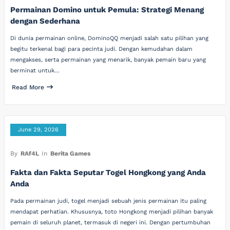
Permainan Domino untuk Pemula: Strategi Menang
dengan Sederhana
Di dunia permainan online, DominoQQ menjadi salah satu pilihan yang
begitu terkenal bagi para pecinta judi. Dengan kemudahan dalam
mengakses, serta permainan yang menarik, banyak pemain baru yang
berminat untuk…
Read More
June 29, 2026
By
RAf4L
In
Berita Games
Fakta dan Fakta Seputar Togel Hongkong yang Anda
Anda
Pada permainan judi, togel menjadi sebuah jenis permainan itu paling
mendapat perhatian. Khususnya, toto Hongkong menjadi pilihan banyak
pemain di seluruh planet, termasuk di negeri ini. Dengan pertumbuhan