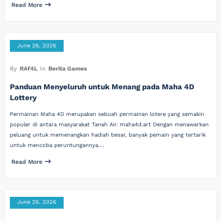
Read More
June 26, 2026
By
RAf4L
In
Berita Games
Panduan Menyeluruh untuk Menang pada Maha 4D
Lottery
Permainan Maha 4D merupakan sebuah permainan lotere yang semakin
populer di antara masyarakat Tanah Air. maha4d.art Dengan menawarkan
peluang untuk memenangkan hadiah besar, banyak pemain yang tertarik
untuk mencoba peruntungannya.…
Read More
June 26, 2026