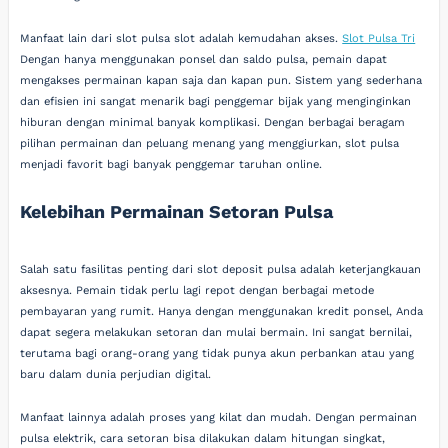
Manfaat lain dari slot pulsa slot adalah kemudahan akses.
Slot Pulsa Tri
Dengan hanya menggunakan ponsel dan saldo pulsa, pemain dapat
mengakses permainan kapan saja dan kapan pun. Sistem yang sederhana
dan efisien ini sangat menarik bagi penggemar bijak yang menginginkan
hiburan dengan minimal banyak komplikasi. Dengan berbagai beragam
pilihan permainan dan peluang menang yang menggiurkan, slot pulsa
menjadi favorit bagi banyak penggemar taruhan online.
Kelebihan Permainan Setoran Pulsa
Salah satu fasilitas penting dari slot deposit pulsa adalah keterjangkauan
aksesnya. Pemain tidak perlu lagi repot dengan berbagai metode
pembayaran yang rumit. Hanya dengan menggunakan kredit ponsel, Anda
dapat segera melakukan setoran dan mulai bermain. Ini sangat bernilai,
terutama bagi orang-orang yang tidak punya akun perbankan atau yang
baru dalam dunia perjudian digital.
Manfaat lainnya adalah proses yang kilat dan mudah. Dengan permainan
pulsa elektrik, cara setoran bisa dilakukan dalam hitungan singkat,