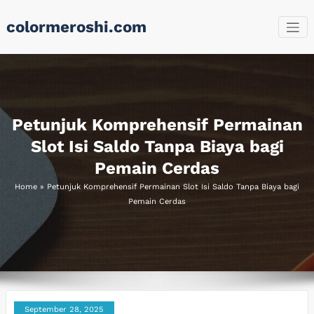
Skip
colormeroshi.com
to
content
Petunjuk Komprehensif Permainan
Slot Isi Saldo Tanpa Biaya bagi
Pemain Cerdas
Home
»
Petunjuk Komprehensif Permainan Slot Isi Saldo Tanpa Biaya bagi
Pemain Cerdas
September 28, 2025