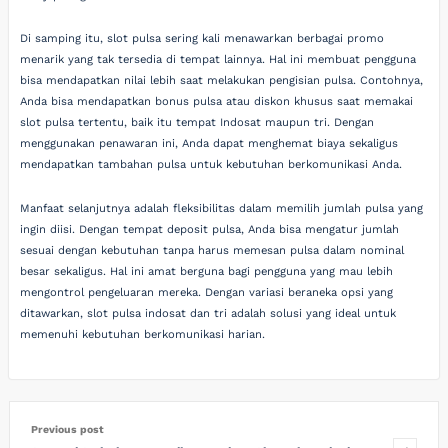
Di samping itu, slot pulsa sering kali menawarkan berbagai promo
menarik yang tak tersedia di tempat lainnya. Hal ini membuat pengguna
bisa mendapatkan nilai lebih saat melakukan pengisian pulsa. Contohnya,
Anda bisa mendapatkan bonus pulsa atau diskon khusus saat memakai
slot pulsa tertentu, baik itu tempat Indosat maupun tri. Dengan
menggunakan penawaran ini, Anda dapat menghemat biaya sekaligus
mendapatkan tambahan pulsa untuk kebutuhan berkomunikasi Anda.
Manfaat selanjutnya adalah fleksibilitas dalam memilih jumlah pulsa yang
ingin diisi. Dengan tempat deposit pulsa, Anda bisa mengatur jumlah
sesuai dengan kebutuhan tanpa harus memesan pulsa dalam nominal
besar sekaligus. Hal ini amat berguna bagi pengguna yang mau lebih
mengontrol pengeluaran mereka. Dengan variasi beraneka opsi yang
ditawarkan, slot pulsa indosat dan tri adalah solusi yang ideal untuk
memenuhi kebutuhan berkomunikasi harian.
Previous post