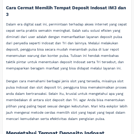
Cara Cermat Memilih Tempat Deposit Indosat IM3 dan
3
Dalam era digital saat ini, permintaan terhadap akses internet yang cepat
cepat serta praktis semakin meningkat. Salah satu solusi efisien yang
diminati dari user adalah dengan memanfaatkan layanan deposit pulsa
dari penyedia seperti Indosat dan Tri dan lainnya. Melalui melakukan
deposit, pengguna bisa secara mudah menambah pulsa di luar repot
menemukan warung dan konter pulsa. Tulisan ini hendak membahas
taktik pintar untuk menentukan deposit Indosat serta Tri tersebut, dan
mempaparkan beragam manfaat yang bisa didapat melalui layanan ini.
Dengan cara memahami berbagai jenis slot yang tersedia, misalnya slot
pulsa Indosat dan slot deposit tri, pengguna bisa memaksimalkan proses
anda dalam bertransaksi. Selain itu, krusial untuk mengetahui apa yang
membedakan di antara slot deposit dan Tri. agar Anda bisa menentukan
pilihan yang paling tepat sesuai dengan kebutuhan. Mari kita eskplor lebih
jauh mengenai metode cerdas memilih slot yang tepat yang tepat dalam
mencari kemudahan serta efektivitas dalam pengisian pulsa.
Mengetahui Tempat Deposito Indosat