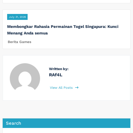
July 31, 2026
Membongkar Rahasia Permainan Togel Singapura: Kunci
Menang Anda semua
Berita Games
Written by:
RAf4L
View All Posts
Search