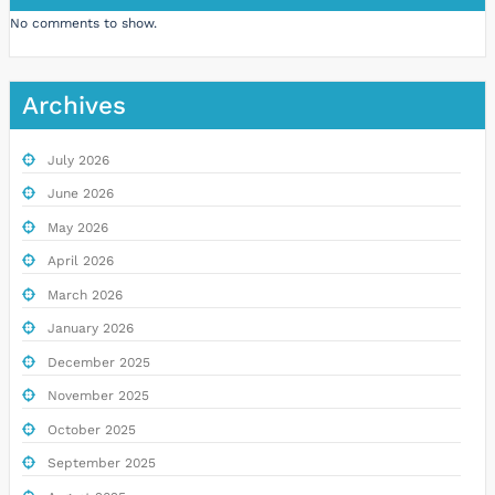
No comments to show.
Archives
July 2026
June 2026
May 2026
April 2026
March 2026
January 2026
December 2025
November 2025
October 2025
September 2025