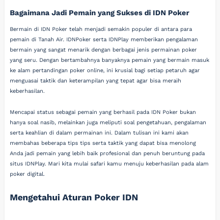
Bagaimana Jadi Pemain yang Sukses di IDN Poker
Bermain di IDN Poker telah menjadi semakin populer di antara para
pemain di Tanah Air. IDNPoker serta IDNPlay memberikan pengalaman
bermain yang sangat menarik dengan berbagai jenis permainan poker
yang seru. Dengan bertambahnya banyaknya pemain yang bermain masuk
ke alam pertandingan poker online, ini krusial bagi setiap petaruh agar
menguasai taktik dan keterampilan yang tepat agar bisa meraih
keberhasilan.
Mencapai status sebagai pemain yang berhasil pada IDN Poker bukan
hanya soal nasib, melainkan juga meliputi soal pengetahuan, pengalaman
serta keahlian di dalam permainan ini. Dalam tulisan ini kami akan
membahas beberapa tips tips serta taktik yang dapat bisa menolong
Anda jadi pemain yang lebih baik profesional dan penuh beruntung pada
situs IDNPlay. Mari kita mulai safari kamu menuju keberhasilan pada alam
poker digital.
Mengetahui Aturan Poker IDN