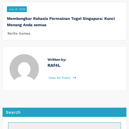
July 31, 2026
Membongkar Rahasia Permainan Togel Singapura: Kunci
Menang Anda semua
Berita Games
Written by:
RAf4L
View All Posts
Search