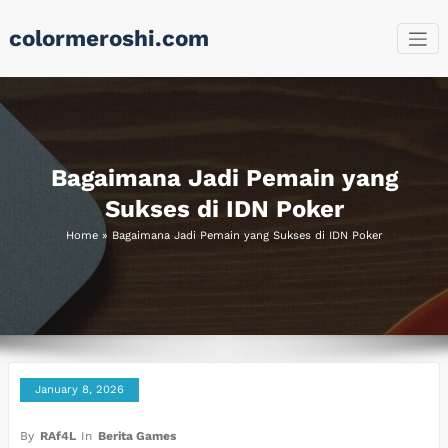
Skip
colormeroshi.com
to
content
Bagaimana Jadi Pemain yang
Sukses di IDN Poker
Home
»
Bagaimana Jadi Pemain yang Sukses di IDN Poker
January 8, 2026
By
RAf4L
In
Berita Games