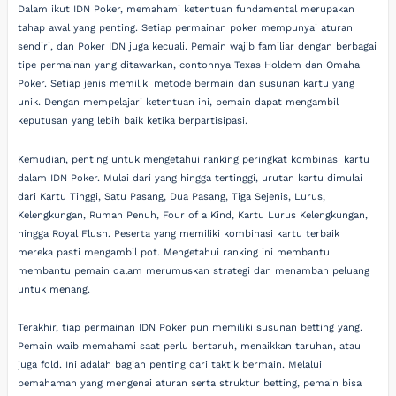
Dalam ikut IDN Poker, memahami ketentuan fundamental merupakan
tahap awal yang penting. Setiap permainan poker mempunyai aturan
sendiri, dan Poker IDN juga kecuali. Pemain wajib familiar dengan berbagai
tipe permainan yang ditawarkan, contohnya Texas Holdem dan Omaha
Poker. Setiap jenis memiliki metode bermain dan susunan kartu yang
unik. Dengan mempelajari ketentuan ini, pemain dapat mengambil
keputusan yang lebih baik ketika berpartisipasi.
Kemudian, penting untuk mengetahui ranking peringkat kombinasi kartu
dalam IDN Poker. Mulai dari yang hingga tertinggi, urutan kartu dimulai
dari Kartu Tinggi, Satu Pasang, Dua Pasang, Tiga Sejenis, Lurus,
Kelengkungan, Rumah Penuh, Four of a Kind, Kartu Lurus Kelengkungan,
hingga Royal Flush. Peserta yang memiliki kombinasi kartu terbaik
mereka pasti mengambil pot. Mengetahui ranking ini membantu
membantu pemain dalam merumuskan strategi dan menambah peluang
untuk menang.
Terakhir, tiap permainan IDN Poker pun memiliki susunan betting yang.
Pemain waib memahami saat perlu bertaruh, menaikkan taruhan, atau
juga fold. Ini adalah bagian penting dari taktik bermain. Melalui
pemahaman yang mengenai aturan serta struktur betting, pemain bisa