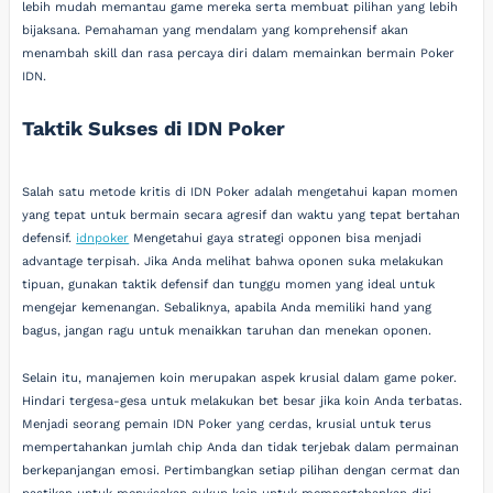
lebih mudah memantau game mereka serta membuat pilihan yang lebih
bijaksana. Pemahaman yang mendalam yang komprehensif akan
menambah skill dan rasa percaya diri dalam memainkan bermain Poker
IDN.
Taktik Sukses di IDN Poker
Salah satu metode kritis di IDN Poker adalah mengetahui kapan momen
yang tepat untuk bermain secara agresif dan waktu yang tepat bertahan
defensif.
idnpoker
Mengetahui gaya strategi opponen bisa menjadi
advantage terpisah. Jika Anda melihat bahwa oponen suka melakukan
tipuan, gunakan taktik defensif dan tunggu momen yang ideal untuk
mengejar kemenangan. Sebaliknya, apabila Anda memiliki hand yang
bagus, jangan ragu untuk menaikkan taruhan dan menekan oponen.
Selain itu, manajemen koin merupakan aspek krusial dalam game poker.
Hindari tergesa-gesa untuk melakukan bet besar jika koin Anda terbatas.
Menjadi seorang pemain IDN Poker yang cerdas, krusial untuk terus
mempertahankan jumlah chip Anda dan tidak terjebak dalam permainan
berkepanjangan emosi. Pertimbangkan setiap pilihan dengan cermat dan