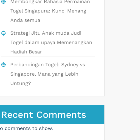
Membongkar Rahasia Permainan
Togel Singapura: Kunci Menang
Anda semua
Strategi Jitu Anak muda Judi
Togel dalam upaya Memenangkan
Hadiah Besar
Perbandingan Togel: Sydney vs
Singapore, Mana yang Lebih
Untung?
Recent Comments
o comments to show.