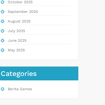
October 2025
September 2025
August 2025
July 2025
June 2025
May 2025
Categories
Berita Games