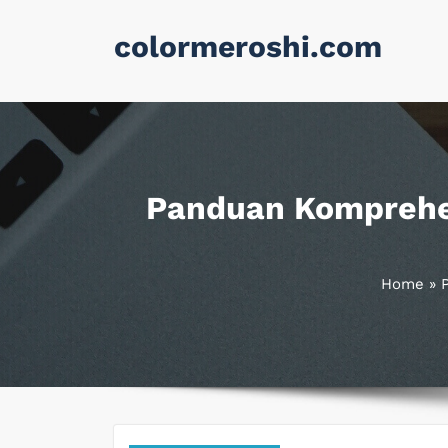
Skip
colormeroshi.com
to
content
Panduan Komprehen
Home
»