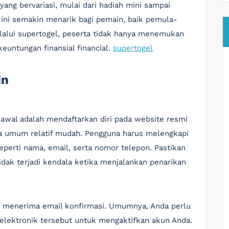
yang bervariasi, mulai dari hadiah mini sampai
 ini semakin menarik bagi pemain, baik pemula-
alui supertogel, peserta tidak hanya menemukan
keuntungan finansial financial.
supertogel
in
 awal adalah mendaftarkan diri pada website resmi
cara umum relatif mudah. Pengguna harus melengkapi
seperti nama, email, serta nomor telepon. Pastikan
idak terjadi kendala ketika menjalankan penarikan
n menerima email konfirmasi. Umumnya, Anda perlu
elektronik tersebut untuk mengaktifkan akun Anda.