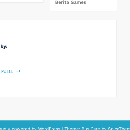
Berita Games
 by:
l Posts
oudly powered by
WordPress
| Theme:
BusiCare
by
SpiceThe