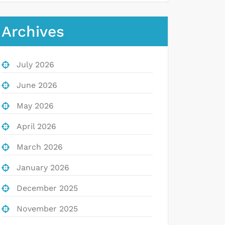
Archives
July 2026
June 2026
May 2026
April 2026
March 2026
January 2026
December 2025
November 2025