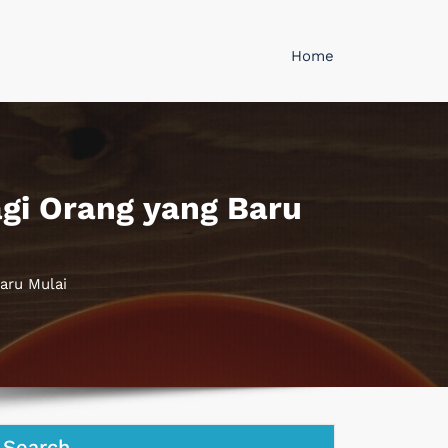
Home
gi Orang yang Baru
aru Mulai
Search