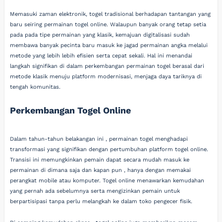
Memasuki zaman elektronik, togel tradisional berhadapan tantangan yang
baru seiring permainan togel online. Walaupun banyak orang tetap setia
pada pada tipe permainan yang klasik, kemajuan digitalisasi sudah
membawa banyak pecinta baru masuk ke jagad permainan angka melalui
metode yang lebih lebih efisien serta cepat sekali. Hal ini menandai
langkah signifikan di dalam perkembangan permainan togel berasal dari
metode klasik menuju platform modernisasi, menjaga daya tariknya di
tengah komunitas.
Perkembangan Togel Online
Dalam tahun-tahun belakangan ini , permainan togel menghadapi
transformasi yang signifikan dengan pertumbuhan platform togel online.
Transisi ini memungkinkan pemain dapat secara mudah masuk ke
permainan di dimana saja dan kapan pun , hanya dengan memakai
perangkat mobile atau komputer. Togel online menawarkan kemudahan
yang pernah ada sebelumnya serta mengizinkan pemain untuk
berpartisipasi tanpa perlu melangkah ke dalam toko pengecer fisik.