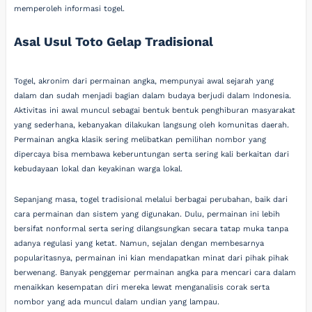
memperoleh informasi togel.
Asal Usul Toto Gelap Tradisional
Togel, akronim dari permainan angka, mempunyai awal sejarah yang
dalam dan sudah menjadi bagian dalam budaya berjudi dalam Indonesia.
Aktivitas ini awal muncul sebagai bentuk bentuk penghiburan masyarakat
yang sederhana, kebanyakan dilakukan langsung oleh komunitas daerah.
Permainan angka klasik sering melibatkan pemilihan nombor yang
dipercaya bisa membawa keberuntungan serta sering kali berkaitan dari
kebudayaan lokal dan keyakinan warga lokal.
Sepanjang masa, togel tradisional melalui berbagai perubahan, baik dari
cara permainan dan sistem yang digunakan. Dulu, permainan ini lebih
bersifat nonformal serta sering dilangsungkan secara tatap muka tanpa
adanya regulasi yang ketat. Namun, sejalan dengan membesarnya
popularitasnya, permainan ini kian mendapatkan minat dari pihak pihak
berwenang. Banyak penggemar permainan angka para mencari cara dalam
menaikkan kesempatan diri mereka lewat menganalisis corak serta
nombor yang ada muncul dalam undian yang lampau.