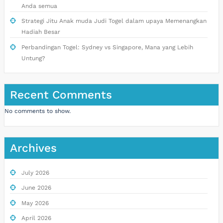
Anda semua
Strategi Jitu Anak muda Judi Togel dalam upaya Memenangkan
Hadiah Besar
Perbandingan Togel: Sydney vs Singapore, Mana yang Lebih
Untung?
Recent Comments
No comments to show.
Archives
July 2026
June 2026
May 2026
April 2026