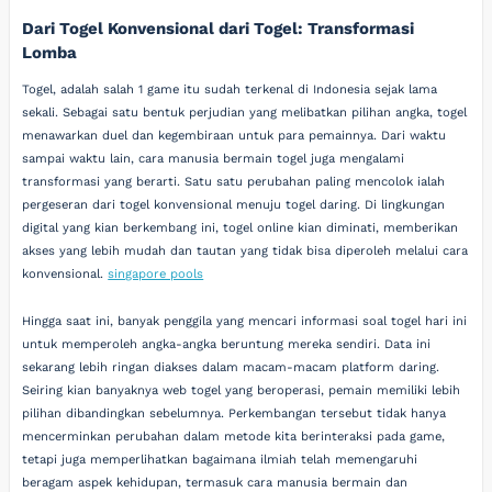
Dari Togel Konvensional dari Togel: Transformasi
Lomba
Togel, adalah salah 1 game itu sudah terkenal di Indonesia sejak lama
sekali. Sebagai satu bentuk perjudian yang melibatkan pilihan angka, togel
menawarkan duel dan kegembiraan untuk para pemainnya. Dari waktu
sampai waktu lain, cara manusia bermain togel juga mengalami
transformasi yang berarti. Satu satu perubahan paling mencolok ialah
pergeseran dari togel konvensional menuju togel daring. Di lingkungan
digital yang kian berkembang ini, togel online kian diminati, memberikan
akses yang lebih mudah dan tautan yang tidak bisa diperoleh melalui cara
konvensional.
singapore pools
Hingga saat ini, banyak penggila yang mencari informasi soal togel hari ini
untuk memperoleh angka-angka beruntung mereka sendiri. Data ini
sekarang lebih ringan diakses dalam macam-macam platform daring.
Seiring kian banyaknya web togel yang beroperasi, pemain memiliki lebih
pilihan dibandingkan sebelumnya. Perkembangan tersebut tidak hanya
mencerminkan perubahan dalam metode kita berinteraksi pada game,
tetapi juga memperlihatkan bagaimana ilmiah telah memengaruhi
beragam aspek kehidupan, termasuk cara manusia bermain dan