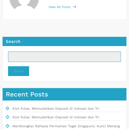
View All Posts
Search
Search
Recent Posts
Slot Pulsa: Memudahkan Deposit di Indosat dan Tri
Slot Pulsa: Memudahkan Deposit di Indosat dan Tri
Membongkar Rahasia Permainan Togel Singapura: Kunci Menang