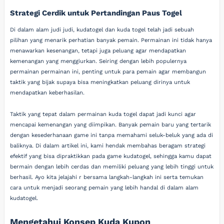
Strategi Cerdik untuk Pertandingan Paus Togel
Di dalam alam judi judi, kudatogel dan kuda togel telah jadi sebuah
pilihan yang menarik perhatian banyak pemain. Permainan ini tidak hanya
menawarkan kesenangan, tetapi juga peluang agar mendapatkan
kemenangan yang menggiurkan. Seiring dengan lebih populernya
permainan permainan ini, penting untuk para pemain agar membangun
taktik yang bijak supaya bisa meningkatkan peluang dirinya untuk
mendapatkan keberhasilan.
Taktik yang tepat dalam permainan kuda togel dapat jadi kunci agar
mencapai kemenangan yang diimpikan. Banyak pemain baru yang tertarik
dengan kesederhanaan game ini tanpa memahami seluk-beluk yang ada di
baliknya. Di dalam artikel ini, kami hendak membahas beragam strategi
efektif yang bisa dipraktikkan pada game kudatogel, sehingga kamu dapat
bermain dengan lebih cerdas dan memiliki peluang yang lebih tinggi untuk
berhasil. Ayo kita jelajahi r bersama langkah-langkah ini serta temukan
cara untuk menjadi seorang pemain yang lebih handal di dalam alam
kudatogel.
Mengetahui Konsep Kuda Kupon