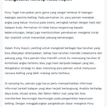
Pony Togel merupakan jenis game yang sangat terkenal di kalangan
kalangan pecinta betting. Pada permainan ini, para pemain menebak
angka yang keluar muncul pada lotere, seringkali terkait dengan hasil dari
balapan kuda. Permainan ini tidak hanya tergantung kepada
keberuntungan, tetapi juga membutuhkan pemahaman mengenai corak
dan statistik untuk menambah peluang kemenangan.
Dalam Pony Kupon, penting untuk mengenali berbagai tipe taruhan yang
bisa dikerjakan ditempatkan. Setiap tipe taruhan memiliki mekanisme dan
peluang yang. Para pemain bisa memilih untuk itu memasang taruhan di
kombinasi angka tertentu atau juga hasil daripada balapan yang lain.
Mengetahui strategi ini akan menolong para pemain untuk menyusun
rencana betting yang lebih matang serta terfokus.
Di samping itu, pemain juga harus perlu memperhatikan informasi
informasi terkait balapan yang akan terjadi berlangsung. Analisis terhadap
daya kuda, situasi arena, dan faktor-faktor luar yang lain bisa
memberikan keuntungan keuntungan pada pengambilan keputusan
betting. Dengan menggabungkan pengetahuan dasar mengenai Pony