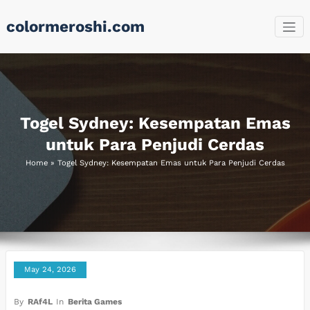
Skip
colormeroshi.com
to
content
Togel Sydney: Kesempatan Emas
untuk Para Penjudi Cerdas
Home
»
Togel Sydney: Kesempatan Emas untuk Para Penjudi Cerdas
May 24, 2026
By
RAf4L
In
Berita Games