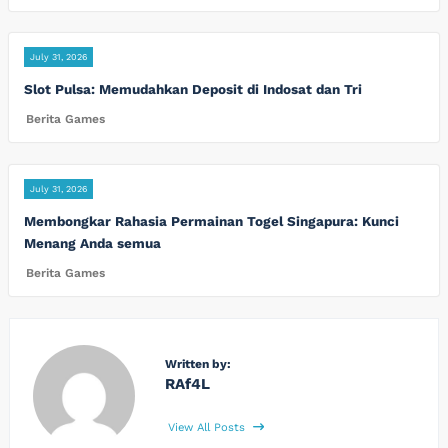
July 31, 2026
Slot Pulsa: Memudahkan Deposit di Indosat dan Tri
Berita Games
July 31, 2026
Membongkar Rahasia Permainan Togel Singapura: Kunci
Menang Anda semua
Berita Games
Written by:
RAf4L
View All Posts