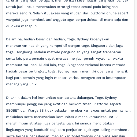
taruhan yang lebih beragam, memberikan kesempatan yang lebih banyak
untuk judi untuk menemukan strategi tepat sesuai pada keinginan
mereka sendiri. Selain itu, akses yang mudah dari platform online seperti
warga88 juga memfasilitasi anggota agar berpartisipasi di mana saja dan
di lokasi manapun.
Dalam hal hadiah besar dan hadiah, Togel Sydney kebanyakan
menawarkan hadiah yang kompetitif dengan togel Singapore dan juga
togel Hongkong. Melalui metode pengundian yang sangat transparan
serta fair, para pemain dapat merasa menjadi penuh keyakinan waktu
membuat taruhan. Di sisi lain, togel Singapore terkenal karena metode
hadiah besar bertingkat, togel Sydney masih memiliki opsi yang menarik
bagi para pemain yang ingin mencari variasi beragam serta kesempatan
menang yang unik.
Di akhir, dalam hal komunitas dan sarana dukungan, Togel Sydney
mempunyai pengguna yang aktif dan berkomitmen. Platform seperti
SBOBET dan Warga 88 tidak sekadar memberikan akses untuk permainan,
melainkan serta menawarkan komunitas dimana komunitas untuk
menghimpun strategi juga pengetahuan. Ini semua menciptakan
lingkungan yang kondusif bagi para penjudian bijak agar saling membantu
serta berbagi pengalaman, menjadikan togel Sydney opsi yang semakin