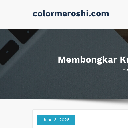
Skip
colormeroshi.com
to
content
Membongkar Ku
H
June 3, 2026