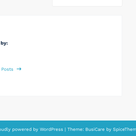
 by:
l Posts
oudly powered by
WordPress
| Theme:
BusiCare
by
SpiceThe