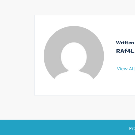
Written
RAf4L
View Al
Pr