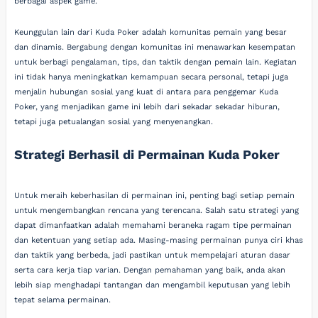
berbagai aspek game.
Keunggulan lain dari Kuda Poker adalah komunitas pemain yang besar
dan dinamis. Bergabung dengan komunitas ini menawarkan kesempatan
untuk berbagi pengalaman, tips, dan taktik dengan pemain lain. Kegiatan
ini tidak hanya meningkatkan kemampuan secara personal, tetapi juga
menjalin hubungan sosial yang kuat di antara para penggemar Kuda
Poker, yang menjadikan game ini lebih dari sekadar sekadar hiburan,
tetapi juga petualangan sosial yang menyenangkan.
Strategi Berhasil di Permainan Kuda Poker
Untuk meraih keberhasilan di permainan ini, penting bagi setiap pemain
untuk mengembangkan rencana yang terencana. Salah satu strategi yang
dapat dimanfaatkan adalah memahami beraneka ragam tipe permainan
dan ketentuan yang setiap ada. Masing-masing permainan punya ciri khas
dan taktik yang berbeda, jadi pastikan untuk mempelajari aturan dasar
serta cara kerja tiap varian. Dengan pemahaman yang baik, anda akan
lebih siap menghadapi tantangan dan mengambil keputusan yang lebih
tepat selama permainan.