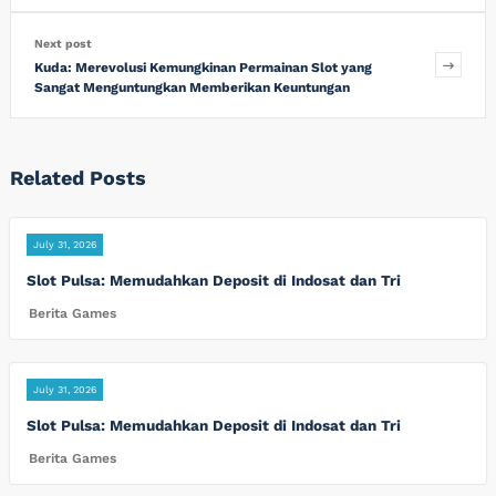
Next post
Kuda: Merevolusi Kemungkinan Permainan Slot yang
Sangat Menguntungkan Memberikan Keuntungan
Related Posts
July 31, 2026
Slot Pulsa: Memudahkan Deposit di Indosat dan Tri
Berita Games
July 31, 2026
Slot Pulsa: Memudahkan Deposit di Indosat dan Tri
Berita Games