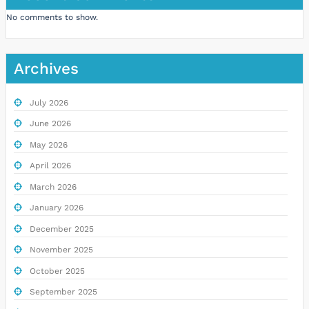
No comments to show.
Archives
July 2026
June 2026
May 2026
April 2026
March 2026
January 2026
December 2025
November 2025
October 2025
September 2025