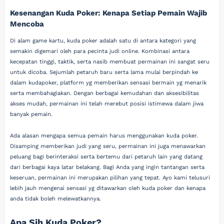
Kesenangan Kuda Poker: Kenapa Setiap Pemain Wajib
Mencoba
Di alam game kartu, kuda poker adalah satu di antara kategori yang
semakin digemari oleh para pecinta judi online. Kombinasi antara
kecepatan tinggi, taktik, serta nasib membuat permainan ini sangat seru
untuk dicoba. Sejumlah petaruh baru serta lama mulai berpindah ke
dalam kudapoker, platform yg memberikan sensasi bermain yg menarik
serta membahagiakan. Dengan berbagai kemudahan dan aksesibilitas
akses mudah, permainan ini telah merebut posisi istimewa dalam jiwa
banyak pemain.
Ada alasan mengapa semua pemain harus menggunakan kuda poker.
Disamping memberikan judi yang seru, permainan ini juga menawarkan
peluang bagi berinteraksi serta bertemu dari petaruh lain yang datang
dari berbagai kaya latar belakang. Bagi Anda yang ingin tantangan serta
keseruan, permainan ini merupakan pilihan yang tepat. Ayo kami telusuri
lebih jauh mengenai sensasi yg ditawarkan oleh kuda poker dan kenapa
anda tidak boleh melewatkannya.
Apa Sih Kuda Poker?