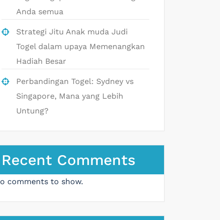
Anda semua
Strategi Jitu Anak muda Judi
Togel dalam upaya Memenangkan
Hadiah Besar
Perbandingan Togel: Sydney vs
Singapore, Mana yang Lebih
Untung?
Recent Comments
o comments to show.