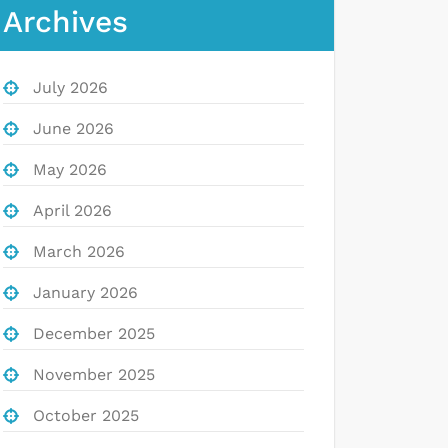
Archives
July 2026
June 2026
May 2026
April 2026
March 2026
January 2026
December 2025
November 2025
October 2025