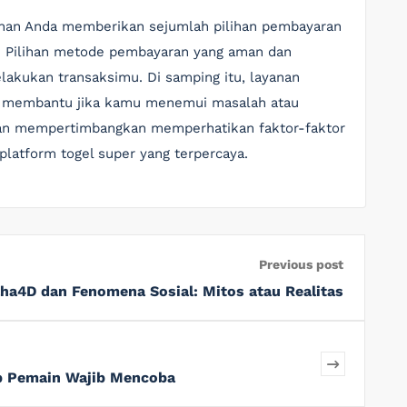
ilihan Anda memberikan sejumlah pilihan pembayaran
f. Pilihan metode pembayaran yang aman dan
kukan transaksimu. Di samping itu, layanan
uk membantu jika kamu menemui masalah atau
an mempertimbangkan memperhatikan faktor-faktor
latform togel super yang terpercaya.
Previous post
ha4D dan Fenomena Sosial: Mitos atau Realitas
p Pemain Wajib Mencoba