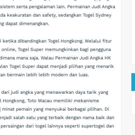
sistem serta pengalaman lain. Permainan Judi Angka
a keakuratan dan safety, sedangkan Togel Sydney
ng dapat dimenangkan.
i ketika dibandingkan Togel Hongkong. Melalui fitur
s online, Togel Super memungkinkan bagi pengguna
dimana mana saja. Walau Permainan Judi Angka HK
an Togel Super dapat menjadi pilihan yang menarik
n bermain lebih lebih modern dan luas.
n dari judi angka yang menawarkan daya tarik yang
gel Hongkong, Toto Macau memiliki mekanisme
 minat pemain yang menyukai berbagai pilihan. Di
enjadi salah satu yang terbaik dengan nama baik dan
ersaingan dari togel lainnya seperti supertogel dan