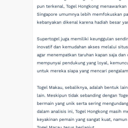
pun terkenal, Togel Hongkong menawarkan 
Singapore umumnya lebih memfokuskan pad
kebanyakan dikenal karena hadiah besar ya
Supertogel juga memiliki keunggulan sendir
inovatif dan kemudahan akses melalui situ
agar menempatkan taruhan kapan saja dan 
mempunyai pendukung yang loyal, kemuncul
untuk mereka siapa yang mencari pengalama
Togel Makau, sebaliknya, adalah bentuk lai
lain. Meskipun tidak sebanding dengan To
bermain yang unik serta sering mengundang
dalam analisis ini, Togel Hongkong masih m
keyakinan pemain yang sangat kuat, namun p
Togel Macau terus berlanjut.