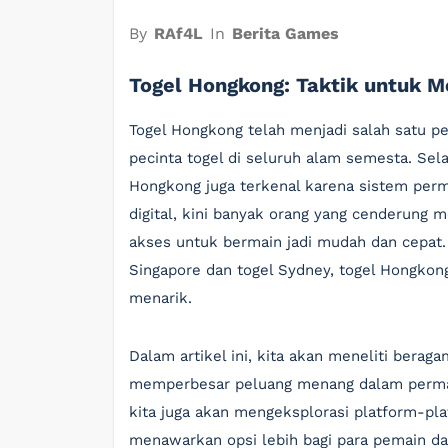
By
RAf4L
In
Berita Games
Togel Hongkong: Taktik untuk 
Togel Hongkong telah menjadi salah satu per
pecinta togel di seluruh alam semesta. Se
Hongkong juga terkenal karena sistem perm
digital, kini banyak orang yang cenderung 
akses untuk bermain jadi mudah dan cepat. 
Singapore dan togel Sydney, togel Hongkong 
menarik.
Dalam artikel ini, kita akan meneliti bera
memperbesar peluang menang dalam permain
kita juga akan mengeksplorasi platform-pla
menawarkan opsi lebih bagi para pemain d