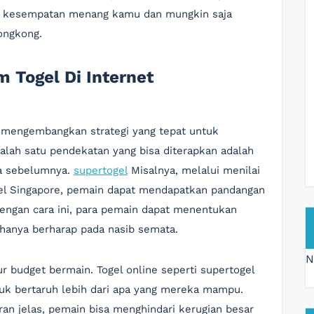
n kesempatan menang kamu dan mungkin saja
ongkong.
 Togel Di Internet
s mengembangkan strategi yang tepat untuk
ah satu pendekatan yang bisa diterapkan adalah
ta sebelumnya.
supertogel
Misalnya, melalui menilai
ogel Singapore, pemain dapat mendapatkan pandangan
engan cara ini, para pemain dapat menentukan
 hanya berharap pada nasib semata.
N
ur budget bermain. Togel online seperti supertogel
uk bertaruh lebih dari apa yang mereka mampu.
n jelas, pemain bisa menghindari kerugian besar