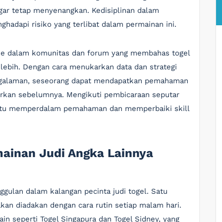
ar tetap menyenangkan. Kedisiplinan dalam
adapi risiko yang terlibat dalam permainan ini.
 ke dalam komunitas dan forum yang membahas togel
 lebih. Dengan cara menukarkan data dan strategi
engalaman, seseorang dapat mendapatkan pemahaman
irkan sebelumnya. Mengikuti pembicaraan seputar
ntu memperdalam pemahaman dan memperbaiki skill
mainan Judi Angka Lainnya
ggulan dalam kalangan pecinta judi togel. Satu
kan diadakan dengan cara rutin setiap malam hari.
in seperti Togel Singapura dan Togel Sidney, yang