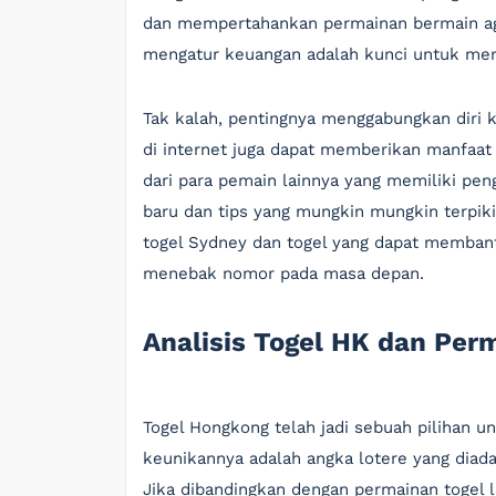
dan mempertahankan permainan bermain ag
mengatur keuangan adalah kunci untuk mengh
Tak kalah, pentingnya menggabungkan diri
di internet juga dapat memberikan manfaat
dari para pemain lainnya yang memiliki p
baru dan tips yang mungkin mungkin terpik
togel Sydney dan togel yang dapat memba
menebak nomor pada masa depan.
Analisis Togel HK dan Per
Togel Hongkong telah jadi sebuah pilihan un
keunikannya adalah angka lotere yang diada
Jika dibandingkan dengan permainan togel la