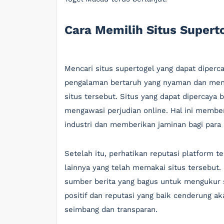
Cara Memilih Situs Supert
Mencari situs supertogel yang dapat diper
pengalaman bertaruh yang nyaman dan menye
situs tersebut. Situs yang dapat dipercaya b
mengawasi perjudian online. Hal ini membe
industri dan memberikan jaminan bagi para
Setelah itu, perhatikan reputasi platform t
lainnya yang telah memakai situs tersebut.
sumber berita yang bagus untuk mengukur s
positif dan reputasi yang baik cenderung a
seimbang dan transparan.