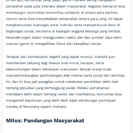
Di sisi lain, komunitas yang dalam game maha4d sering mengalami
perubahan pada pola interaksi dalam masyarakat. Kegiatan bertaruh bisa
membangun komunitas-komunitas solidarity di antara para pecinta,
namun serta bisa menyebabkan perpecahan antara para yang. Ini dapat
menghancurkan hubungan antar individu serta memperburuk tensi di
lingkungan sosial, terutama di kalangan anggota keluarga yang terlibat.
Kecenderungan dalam menggunakan waktu dan dan sumber daya demi
mencari game ini mengalihkan fokus dari kewajiban harian.
Terlepas dari konsekuensi negatif yang dapat muncul, maha4d pun
memberikan peluang bagi diskusi soal moral, harapan, serta
keberuntungan dalam kehidupan manusiawi. Banyak orang mulai
mempertimbangkan pertimbangan efek mental serta sosial dari aktivitas
ini, dan ini bisa jadi panggilan untuk melakukan pendidikan lebih baik
tentang perjudian yang bertanggung jawab. Melalui pemahaman
mendalam lebih dalam tentang resiko dan manfaatnya, komunitas bisa
mengambil keputusan yang lebih lebih bijak sehubungan partisipasi
mereka di fenomena seperti maha4d.
Mitos: Pandangan Masyarakat