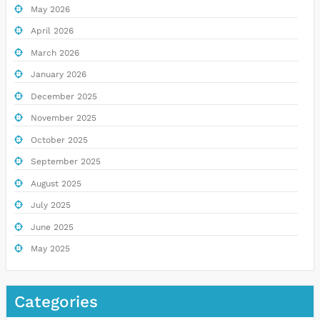
May 2026
April 2026
March 2026
January 2026
December 2025
November 2025
October 2025
September 2025
August 2025
July 2025
June 2025
May 2025
Categories