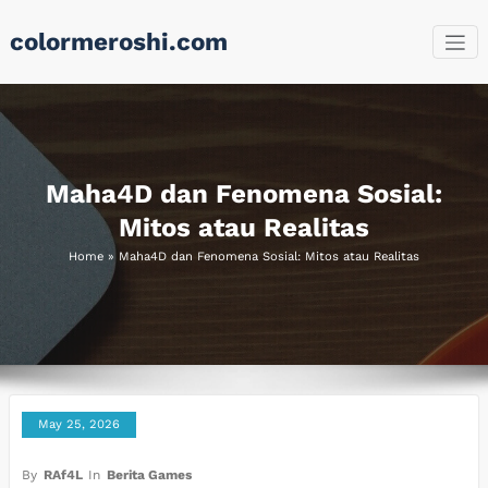
Skip
colormeroshi.com
to
content
Maha4D dan Fenomena Sosial:
Mitos atau Realitas
Home
»
Maha4D dan Fenomena Sosial: Mitos atau Realitas
May 25, 2026
By
RAf4L
In
Berita Games