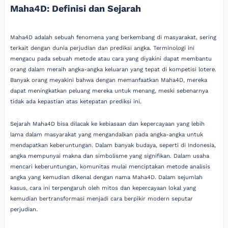
Maha4D: Definisi dan Sejarah
Maha4D adalah sebuah fenomena yang berkembang di masyarakat, sering
terkait dengan dunia perjudian dan prediksi angka. Terminologi ini
mengacu pada sebuah metode atau cara yang diyakini dapat membantu
orang dalam meraih angka-angka keluaran yang tepat di kompetisi lotere.
Banyak orang meyakini bahwa dengan memanfaatkan Maha4D, mereka
dapat meningkatkan peluang mereka untuk menang, meski sebenarnya
tidak ada kepastian atas ketepatan prediksi ini.
Sejarah Maha4D bisa dilacak ke kebiasaan dan kepercayaan yang lebih
lama dalam masyarakat yang mengandalkan pada angka-angka untuk
mendapatkan keberuntungan. Dalam banyak budaya, seperti di Indonesia,
angka mempunyai makna dan simbolisme yang signifikan. Dalam usaha
mencari keberuntungan, komunitas mulai menciptakan metode analisis
angka yang kemudian dikenal dengan nama Maha4D. Dalam sejumlah
kasus, cara ini terpengaruh oleh mitos dan kepercayaan lokal yang
kemudian bertransformasi menjadi cara berpikir modern seputar
perjudian.