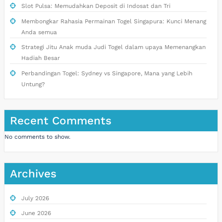
Slot Pulsa: Memudahkan Deposit di Indosat dan Tri
Membongkar Rahasia Permainan Togel Singapura: Kunci Menang
Anda semua
Strategi Jitu Anak muda Judi Togel dalam upaya Memenangkan
Hadiah Besar
Perbandingan Togel: Sydney vs Singapore, Mana yang Lebih
Untung?
Recent Comments
No comments to show.
Archives
July 2026
June 2026